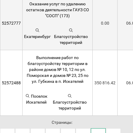
Оказание услуг по удалению
остатков деятельности ГАУЗ СО
"СОСП" (173)
52572777
0.00
06.
Екатеринбург
Благоустройство
территорий
Выполнение работ по
благоустройству территории в
районе домов № 10, 12 по ул.
Поморская и домов № 23, 25 по
ул. Губкина в п. Искателей
52572488
350 816.42
06.
Поселок
Искателей
Благоустройство
территорий
Страницы: