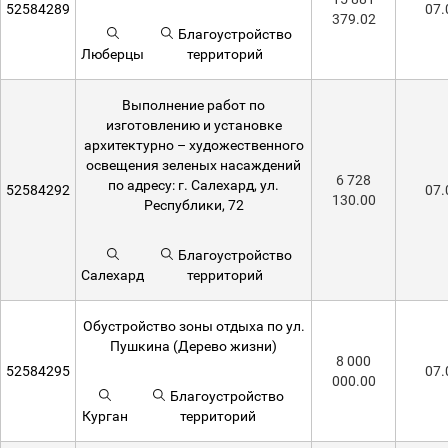
52584289
07.
379.02
Благоустройство
Люберцы
территорий
Выполнение работ по
изготовлению и установке
архитектурно – художественного
освещения зеленых насаждений
6 728
по адресу: г. Салехард, ул.
52584292
07.
130.00
Республики, 72
Благоустройство
Салехард
территорий
Обустройство зоны отдыха по ул.
Пушкина (Дерево жизни)
8 000
52584295
07.
000.00
Благоустройство
Курган
территорий