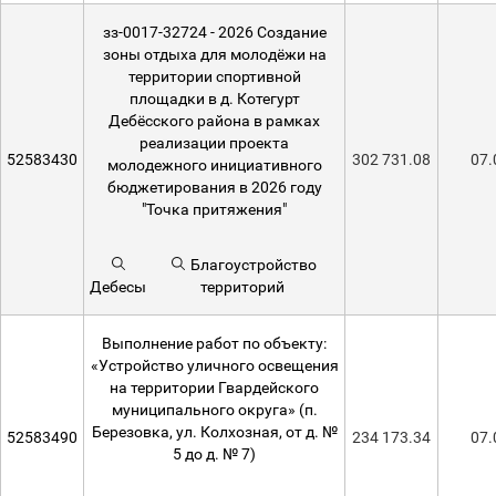
зз-0017-32724 - 2026 Создание
зоны отдыха для молодёжи на
территории спортивной
площадки в д. Котегурт
Дебёсского района в рамках
реализации проекта
52583430
302 731.08
07.
молодежного инициативного
бюджетирования в 2026 году
"Точка притяжения"
Благоустройство
Дебесы
территорий
Выполнение работ по объекту:
«Устройство уличного освещения
на территории Гвардейского
муниципального округа» (п.
Березовка, ул. Колхозная, от д. №
52583490
234 173.34
07.
5 до д. № 7)