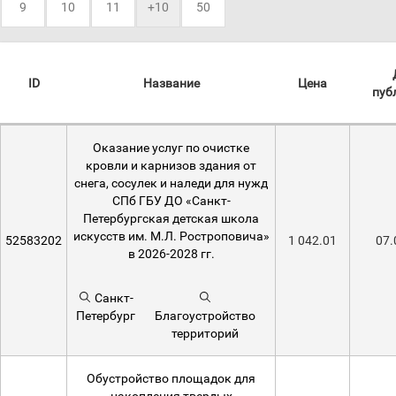
9
10
11
+10
50
ID
Название
Цена
пуб
Оказание услуг по очистке
кровли и карнизов здания от
снега, сосулек и наледи для нужд
СПб ГБУ ДО «Санкт-
Петербургская детская школа
искусств им. М.Л. Ростроповича»
52583202
1 042.01
07.
в 2026-2028 гг.
Санкт-
Петербург
Благоустройство
территорий
Обустройство площадок для