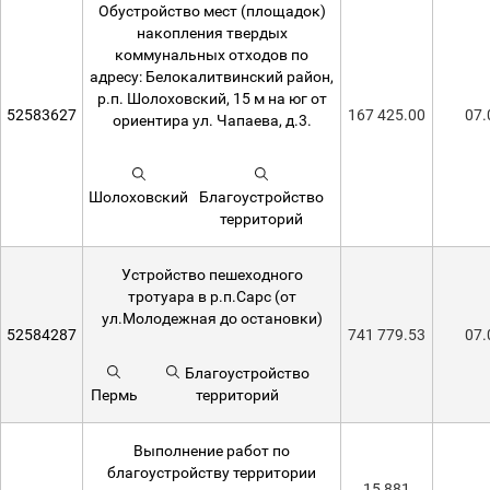
Обустройство мест (площадок)
накопления твердых
коммунальных отходов по
адресу: Белокалитвинский район,
р.п. Шолоховский, 15 м на юг от
52583627
167 425.00
07.
ориентира ул. Чапаева, д.3.
Шолоховский
Благоустройство
территорий
Устройство пешеходного
тротуара в р.п.Сарс (от
ул.Молодежная до остановки)
52584287
741 779.53
07.
Благоустройство
Пермь
территорий
Выполнение работ по
благоустройству территории
15 881