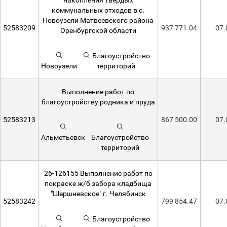
накопления твердых
коммунальных отходов в с.
Новоузели Матвеевского района
52583209
937 771.04
07.
Оренбургской области
Благоустройство
Новоузели
территорий
Выполнение работ по
благоустройству родника и пруда
52583213
867 500.00
07.
Альметьевск
Благоустройство
территорий
26-126155 Выполнение работ по
покраске ж/б забора кладбища
"Шершневское" г. Челябинск
52583242
799 854.47
07.
Благоустройство