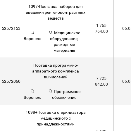
1097-Поставка наборов для
введения ренгеноконтрастных
веществ
1 765
52572153
06.0
764.00
Медицинское
Воронеж
оборудование,
расходные
материалы
Поставка программно-
аппаратного комплекса
вычислений
7 725
52572060
06.0
842.00
Программное
Воронеж
обеспечение
1098+Поставка стерилизатора
медицинского с
принадлежностями