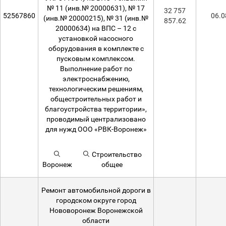
№ 11 (инв.№ 20000631), № 17
32 757
52567860
06.0
(инв.№ 20000215), № 31 (инв.№
857.62
20000634) на ВПС – 12 с
установкой насосного
оборудования в комплекте с
пусковым комплексом.
Выполнение работ по
электроснабжению,
технологическим решениям,
общестроительных работ и
благоустройства территории»,
проводимый централизовано
для нужд ООО «РВК-Воронеж»
Строительство
Воронеж
общее
Ремонт автомобильной дороги в
городском округе город
Нововоронеж Воронежской
области