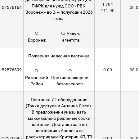
1 784
ПФРК для нужд ООО «РВК-
52576164
06.0
111.90
Воронеж» во 2-м полугодии 2026
года
Услуги
Воронеж
агентств
Пожарная навесная лестница
52576399
0.00
06.0
Рамонский
Противопожарная
Район
безопасность
Поставка ИТ оборудования
(Точка доступа и Антенна Cisco).
В предложении указывать
максимально реальные сроки
поставки. Доставка за счет
поставщика Аналоги не
рассматриваем Критерии КП, ТЗ
52576395
0.00
06.0