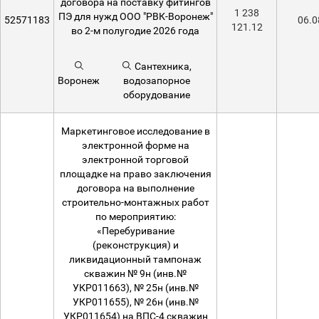
договора на поставку фитингов
1 238
ПЭ для нужд ООО "РВК-Воронеж"
52571183
06.0
121.12
во 2-м полугодие 2026 года
Сантехника,
Воронеж
водозапорное
оборудование
Маркетинговое исследование в
электронной форме на
электронной торговой
площадке на право заключения
договора на выполнение
строительно-монтажных работ
по мероприятию:
«Перебуривание
(реконструкция) и
ликвидационный тампонаж
скважин № 9н (инв.№
УКР011663), № 25н (инв.№
УКР011655), № 26н (инв.№
УКР011654) на ВПС-4 скважин