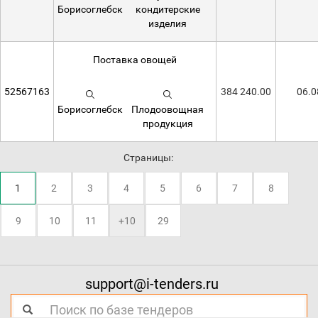
Борисоглебск
кондитерские
изделия
Поставка овощей
52567163
384 240.00
06.0
Борисоглебск
Плодоовощная
продукция
Страницы:
1
2
3
4
5
6
7
8
9
10
11
+10
29
support@i-tenders.ru