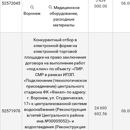
5 439
52572045
06.0
000.00
Медицинское
Воронеж
оборудование,
расходные
материалы
Конкурентный отбор в
электронной форме на
электронной торговой
площадке на право заключения
договора на выполнение работ
«под ключ» по объекту: «ПИР.
СМР в рамках ИПЗП.
«Подключение (технологическое
присоединение) центрального
стадиона ФК «Факел» по адресу:
г. Воронеж, ул. Студенческая,
17» к централизованной системе
24 690
водоснабжения (Реконструкция
52571970
06.0
692.56
в/сетей Центрального района
инв.№30005052)» и
водоотведения (Реконструкция