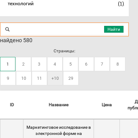
технологий
(1)
Найти
найдено 580
Страницы:
1
2
3
4
5
6
7
8
9
10
11
+10
29
Д
ID
Название
Цена
публ
Маркетинговое исследование в
электронной форме на