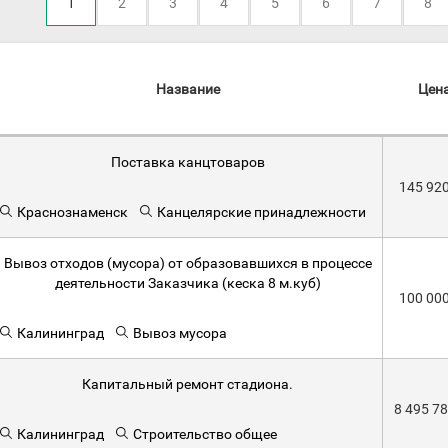
1
2
3
4
5
6
7
8
Название
Цен
Поставка канцтоваров
145 92
Краснознаменск
Канцелярские принадлежности
Вывоз отходов (мусора) от образовавшихся в процессе
деятельности Заказчика (кеска 8 м.куб)
100 00
Калининград
Вывоз мусора
Капитальный ремонт стадиона.
8 495 7
Калининград
Строительство общее