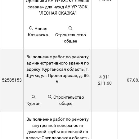
Орешники АУ УР «ЗОК» Лесная
сказка» для нужд АУ УР "ЗОК
"ЛЕСНАЯ СКАЗКА"
Новая
Казмаска
Строительство
общее
Выполнение работ по ремонту
административного здания по
адресу: Курганская область, г.
Щучье, ул. Пролетарская, д. 86,
4 311
52585153
07.08
Б.
211.60
Строительство
Курган
общее
Выполнение работ по ремонту
внутренней поверхности
дымовой трубы котельной по
адресу: Свердловская область,