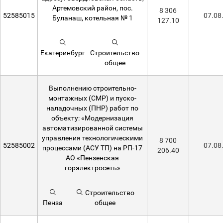
Артемовский район, пос.
8 306
52585015
07.08
Буланаш, котельная № 1
127.10
Екатеринбург
Строительство
общее
Выполнению строительно-
монтажных (СМР) и пуско-
наладочных (ПНР) работ по
объекту: «Модернизация
автоматизированной системы
управления технологическими
8 700
52585002
07.08
процессами (АСУ ТП) на РП-17
206.40
АО «Пензенская
горэлектросеть»
Строительство
Пенза
общее