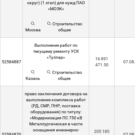
округ) (1 этап) для нужд ПАО
«МОЭК»
Строительство
Москва
общее
Выполнение работ по
текущему ремонту УСК
«Тулпар»
16 891
52584887
07.08
471.50
Строительство
Казань
общее
право заключения договора на
выполнение комплекса работ
(РД, СМР, ПНР, поставка
оборудования) по титулу:
«Модернизация ПС 750 кВ
Металлургическая в части
оснащения инженерно-
205 185
52584870
07.08