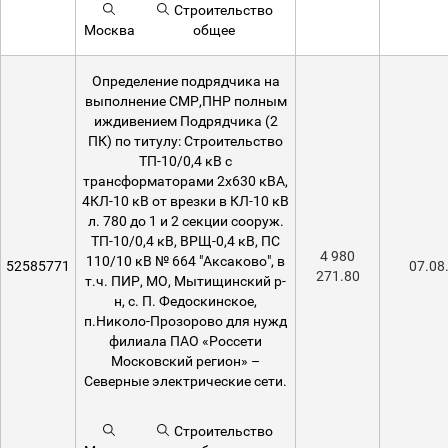
Строительство
Москва
общее
Определение подрядчика на
выполнение СМР,ПНР полным
иждивением Подрядчика (2
ПК) по титулу: Строительство
ТП-10/0,4 кВ с
трансформаторами 2х630 кВА,
4КЛ-10 кВ от врезки в КЛ-10 кВ
л. 780 до 1 и 2 секции сооруж.
ТП-10/0,4 кВ, ВРЩ-0,4 кВ, ПС
4 980
110/10 кВ № 664 "Аксаково", в
52585771
07.08
271.80
т.ч. ПИР, МО, Мытищинский р-
н, с. П. Федоскинское,
п.Николо-Прозорово для нужд
филиала ПАО «Россети
Московский регион» –
Северные электрические сети.
Строительство