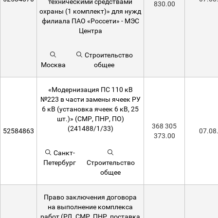
техническими средствами
830.00
охраны (1 комплект)» для нужд
филиала ПАО «Россети» - МЭС
Центра
Строительство
Москва
общее
«Модернизация ПС 110 кВ
№223 в части замены ячеек РУ
6 кВ (установка ячеек 6 кВ, 25
шт.)» (СМР, ПНР, ПО)
368 305
(241488/1/33)
52584863
07.08
373.00
Санкт-
Петербург
Строительство
общее
Право заключения договора
на выполнение комплекса
работ (РД, СМР, ПНР, поставка