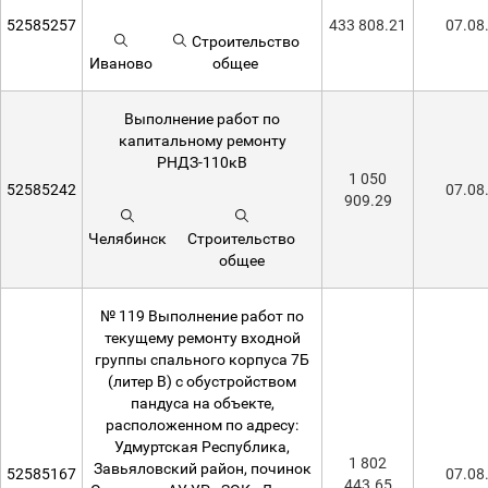
52585257
433 808.21
07.08
Строительство
Иваново
общее
Выполнение работ по
капитальному ремонту
РНДЗ-110кВ
1 050
52585242
07.08
909.29
Челябинск
Строительство
общее
№ 119 Выполнение работ по
текущему ремонту входной
группы спального корпуса 7Б
(литер В) с обустройством
пандуса на объекте,
расположенном по адресу:
Удмуртская Республика,
1 802
Завьяловский район, починок
52585167
07.08
443.65