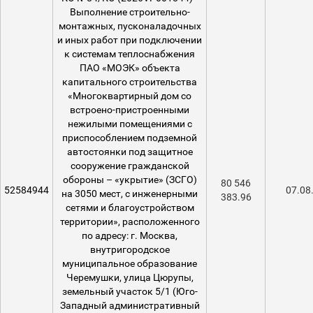
Выполнение строительно-
монтажных, пусконаладочных
и иных работ при подключении
к системам теплоснабжения
ПАО «МОЭК» объекта
капитального строительства
«Многоквартирный дом со
встроено-пристроенными
нежилыми помещениями с
приспособлением подземной
автостоянки под защитное
сооружение гражданской
обороны – «укрытие» (ЗСГО)
80 546
52584944
07.08
на 3050 мест, с инженерными
383.96
сетями и благоустройством
территории», расположенного
по адресу: г. Москва,
внутригородское
муниципальное образование
Черемушки, улица Цюрупы,
земельный участок 5/1 (Юго-
Западный административный