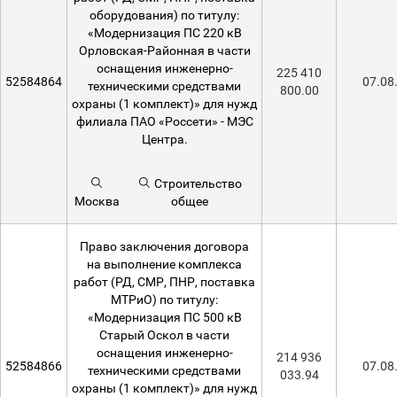
оборудования) по титулу:
«Модернизация ПС 220 кВ
Орловская-Районная в части
оснащения инженерно-
225 410
52584864
07.08
техническими средствами
800.00
охраны (1 комплект)» для нужд
филиала ПАО «Россети» - МЭС
Центра.
Строительство
Москва
общее
Право заключения договора
на выполнение комплекса
работ (РД, СМР, ПНР, поставка
МТРиО) по титулу:
«Модернизация ПС 500 кВ
Старый Оскол в части
оснащения инженерно-
214 936
52584866
07.08
техническими средствами
033.94
охраны (1 комплект)» для нужд