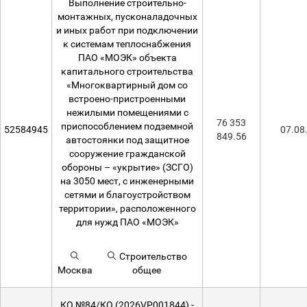
Выполнение строительно-
монтажных, пусконаладочных
и иных работ при подключении
к системам теплоснабжения
ПАО «МОЭК» объекта
капитального строительства
«Многоквартирный дом со
встроено-пристроенными
нежилыми помещениями с
76 353
приспособлением подземной
52584945
07.08
849.56
автостоянки под защитное
сооружение гражданской
обороны – «укрытие» (ЗСГО)
на 3050 мест, с инженерными
сетями и благоустройством
территории», расположенного
для нужд ПАО «МОЭК»
Строительство
Москва
общее
КО №84/КО (2026VP001844) -