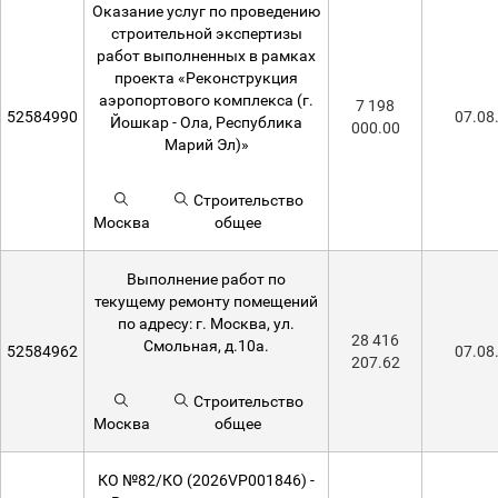
Оказание услуг по проведению
строительной экспертизы
работ выполненных в рамках
проекта «Реконструкция
аэропортового комплекса (г.
7 198
52584990
07.08
Йошкар - Ола, Республика
000.00
Марий Эл)»
Строительство
Москва
общее
Выполнение работ по
текущему ремонту помещений
по адресу: г. Москва, ул.
28 416
Смольная, д.10а.
52584962
07.08
207.62
Строительство
Москва
общее
КО №82/КО (2026VP001846) -