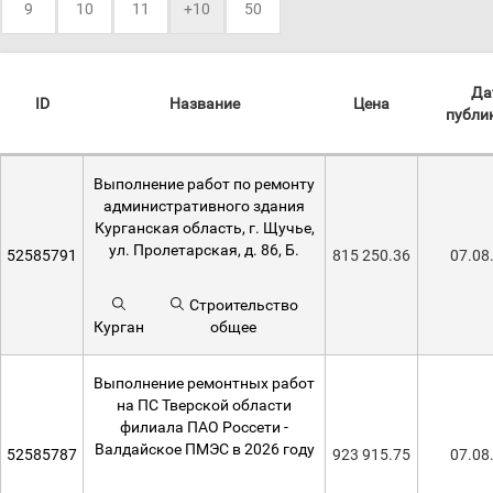
9
10
11
+10
50
Да
ID
Название
Цена
публи
Выполнение работ по ремонту
административного здания
Курганская область, г. Щучье,
ул. Пролетарская, д. 86, Б.
52585791
815 250.36
07.08
Строительство
Курган
общее
Выполнение ремонтных работ
на ПС Тверской области
филиала ПАО Россети -
Валдайское ПМЭС в 2026 году
52585787
923 915.75
07.08