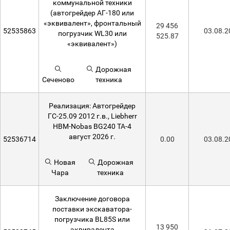
коммунальной техники
(автогрейдер АГ-180 или
«эквивалент», фронтальный
29 456
52535863
03.08.2
погрузчик WL30 или
525.87
«эквивалент»)
Дорожная
Сеченово
техника
Реализация: Автогрейдер
ГС-25.09 2012 г.в., Liebherr
НВМ-Nobas BG240 ТА-4
август 2026 г.
52536714
0.00
03.08.2
Новая
Дорожная
Чара
техника
Заключение договора
поставки экскаватора-
погрузчика BL85S или
13 950
эквивалента