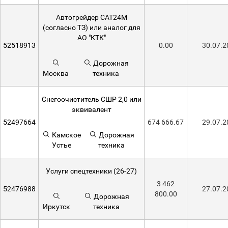
Автогрейдер CAT24M
(согласно ТЗ) или аналог для
АО "КТК"
52518913
0.00
30.07.2
Дорожная
Москва
техника
Снегоочиститель СШР 2,0 или
эквивалент
52497664
674 666.67
29.07.2
Камское
Дорожная
Устье
техника
Услуги спецтехники (26-27)
3 462
52476988
27.07.2
800.00
Дорожная
Иркутск
техника