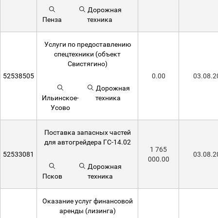
Дорожная
Пенза
техника
Услуги по предоставлению
спецтехники (объект
Свистягино)
52538505
0.00
03.08.2
Дорожная
Ильинское-
техника
Усово
Поставка запасных частей
для автогрейдера ГС-14.02
1 765
52533081
03.08.2
000.00
Дорожная
Псков
техника
Оказание услуг финансовой
аренды (лизинга)