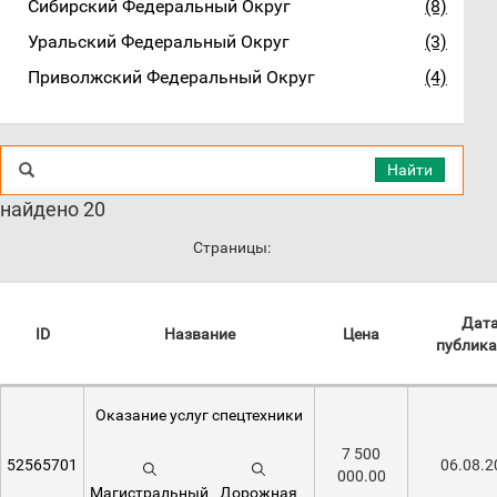
Сибирский Федеральный Округ
(8)
Уральский Федеральный Округ
(3)
Приволжский Федеральный Округ
(4)
Найти
найдено 20
Страницы:
Дат
ID
Название
Цена
публик
Оказание услуг спецтехники
7 500
52565701
06.08.2
000.00
Магистральный
Дорожная