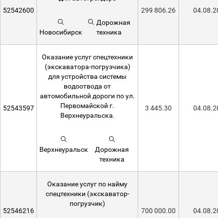
52542600
299 806.26
04.08.2
Дорожная
Новосибирск
техника
Оказание услуг спецтехники
(экскаватора-погрузчика)
для устройства системы
водоотвода от
автомобильной дороги по ул.
Первомайской г.
52543597
3 445.30
04.08.2
Верхнеуральска.
Верхнеуральск
Дорожная
техника
Оказание услуг по найму
спецтехники (экскаватор-
погрузчик)
52546216
700 000.00
04.08.2