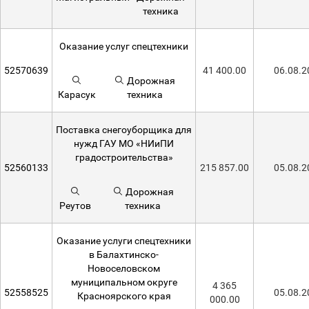
техника
Оказание услуг спецтехники
52570639
41 400.00
06.08.2
Дорожная
Карасук
техника
Поставка снегоуборщика для
нужд ГАУ МО «НИиПИ
градостроительства»
52560133
215 857.00
05.08.2
Дорожная
Реутов
техника
Оказание услуги спецтехники
в Балахтинско-
Новоселовском
муниципальном округе
4 365
52558525
05.08.2
Красноярского края
000.00