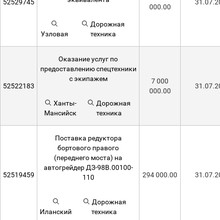
52529745
31.07.2
000.00
Дорожная
Узловая
техника
Оказание услуг по
предоставлению спецтехники
с экипажем
7 000
52522183
31.07.2
000.00
Ханты-
Дорожная
Мансийск
техника
Поставка редуктора
бортового правого
(переднего моста) на
автогрейдер ДЗ-98В.00100-
52519459
294 000.00
31.07.2
110
Дорожная
Иланский
техника