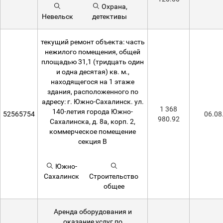
Охрана,
Невельск
детективы
текущий ремонт объекта: часть
нежилого помещения, общей
площадью 31,1 (тридцать один
и одна десятая) кв. м.,
находящегося на 1 этаже
здания, расположенного по
адресу: г. Южно-Сахалинск. ул.
1 368
140-летия города Южно-
52565754
06.08
980.92
Сахалинска, д. 8а, корп. 2,
коммерческое помещение
секция В
Южно-
Сахалинск
Строительство
общее
Аренда оборудования и
оказание услуг по