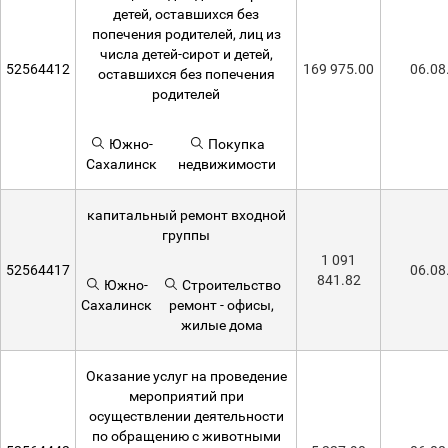
детей, оставшихся без
попечения родителей, лиц из
числа детей-сирот и детей,
52564412
169 975.00
06.08
оставшихся без попечения
родителей
Южно-
Покупка
Сахалинск
недвижимости
капитальный ремонт входной
группы
1 091
52564417
06.08
841.82
Южно-
Строительство
Сахалинск
ремонт - офисы,
жилые дома
Оказание услуг на проведение
мероприятий при
осуществлении деятельности
по обращению с животными