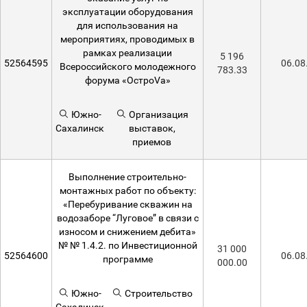
эксплуатации оборудования
для использования на
мероприятиях, проводимых в
рамках реализации
5 196
52564595
06.08
Всероссийского молодежного
783.33
форума «ОстроVа»
Южно-
Организация
Сахалинск
выставок,
приемов
Выполнение строительно-
монтажных работ по объекту:
«Перебуривание скважин на
водозаборе “Луговое” в связи с
износом и снижением дебита»
№ № 1.4.2. по Инвестиционной
31 000
52564600
06.08
программе
000.00
Южно-
Строительство