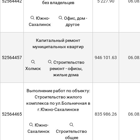
52564442
5 227.90
06.08
без владельцев
Южно-
Офис, дом -
Сахалинск
другое
Капитальный ремонт
муниципальных квартир
52564457
946 101.63
06.08
Строительство
Холмск
ремонт - офисы,
жилые дома
Выполнение работ по объекту:
Строительство жилого
комплекса по ул.Больничная в
г.Южно-Сахалинске
52564465
835 986.26
06.08
Южно-
Сахалинск
Строительство
общее