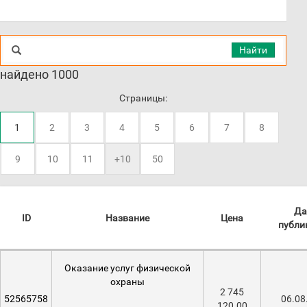
Найти
найдено 1000
Страницы:
1
2
3
4
5
6
7
8
9
10
11
+10
50
Да
ID
Название
Цена
публи
Оказание услуг физической
охраны
2 745
52565758
06.08
120.00