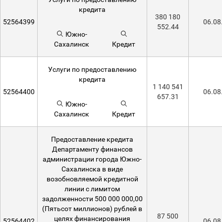
кредита
380 180
52564399
06.08
552.44
Южно-
Сахалинск
Кредит
Услуги по предоставлению
кредита
1 140 541
52564400
06.08
657.31
Южно-
Сахалинск
Кредит
Предоставление кредита
Департаменту финансов
администрации города Южно-
Сахалинска в виде
возобновляемой кредитной
линии с лимитом
задолженности 500 000 000,00
(Пятьсот миллионов) рублей в
87 500
целях финансирования
52564402
06.08