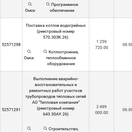
Программное
Омск
обеспечение
Поставка котлов водогрейных
(реестровый номер
570.30ЗК.26)
1 259
52571298
06.0
720.00
Котлостроение,
Омск
теплообменное
оборудование
Выполнение аварийно-
восстановительных и
ремонтных работ участков
трубопроводов тепловых сетей
АО "Тепловая компания"
2 499
(реестровый номер
52571291
06.0
000.00
643.30АУ.26)
Строительство,