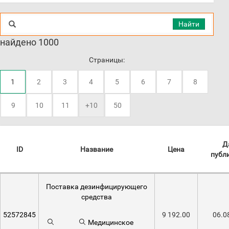
Найти
найдено 1000
Страницы:
1
2
3
4
5
6
7
8
9
10
11
+10
50
Д
ID
Название
Цена
публ
Поставка дезинфицирующего
средства
52572845
9 192.00
06.0
Медицинское