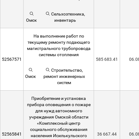
Сельхозтехника,
Омск
инвентарь
На выполнение работ по
текущему ремонту подающего
магистрального трубопровода
системы отопления
52567571
585 683.41
06.0
Строительство,
Омск
ремонт инженерных
систем
Приобретение и установка
прибора оповещения о пожаре
для нужд автономного
учреждения Омской области
«Комплексный центр
социального обслуживания
52565841
36 667.44
06.0
населения Исилькульского