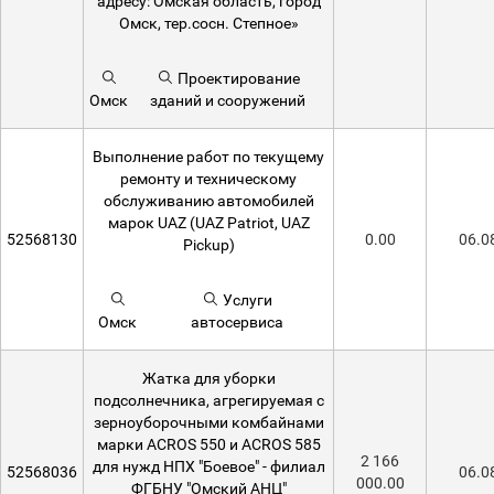
адресу: Омская область, город
Омск, тер.сосн. Степное»
Проектирование
Омск
зданий и сооружений
Выполнение работ по текущему
ремонту и техническому
обслуживанию автомобилей
марок UAZ (UAZ Patriot, UAZ
52568130
0.00
06.0
Pickup)
Услуги
Омск
автосервиса
Жатка для уборки
подсолнечника, агрегируемая с
зерноуборочными комбайнами
марки ACROS 550 и ACROS 585
2 166
для нужд НПХ "Боевое" - филиал
52568036
06.0
000.00
ФГБНУ "Омский АНЦ"