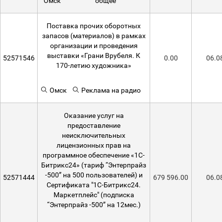
Омск
общее
Поставка прочих оборотных
запасов (материалов) в рамках
организации и проведения
выставки «Грани Врубеля. К
52571546
0.00
06.0
170-летию художника»
Омск
Реклама на радио
Оказание услуг на
предоставление
неисключительных
лицензионных прав на
программное обеспечение «1С-
Битрикс24» (тариф “Энтерпрайз
-500” на 500 пользователей) и
52571444
679 596.00
06.0
Сертификата "1С-Битрикс24.
Маркетплейс" (подписка
“Энтерпрайз -500” на 12мес.)