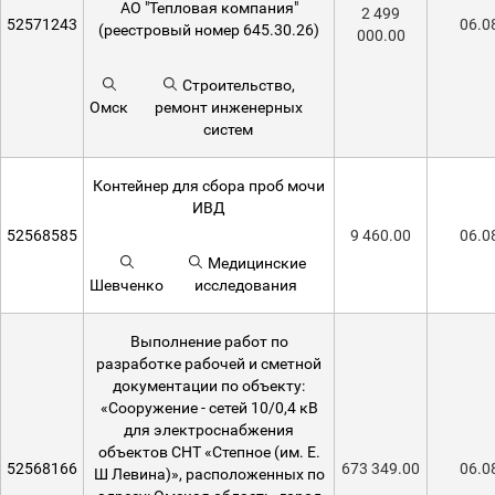
АО "Тепловая компания"
2 499
52571243
06.0
(реестровый номер 645.30.26)
000.00
Строительство,
Омск
ремонт инженерных
систем
Контейнер для сбора проб мочи
ИВД
52568585
9 460.00
06.0
Медицинские
Шевченко
исследования
Выполнение работ по
разработке рабочей и сметной
документации по объекту:
«Сооружение - сетей 10/0,4 кВ
для электроснабжения
объектов СНТ «Степное (им. Е.
52568166
673 349.00
06.0
Ш Левина)», расположенных по