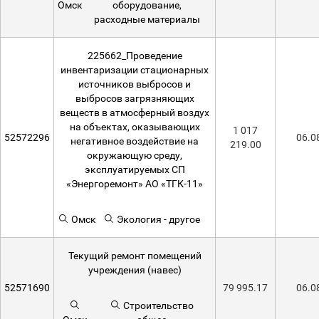
Омск
оборудование,
расходные материалы
225662_Проведение
инвентаризации стационарных
источников выбросов и
выбросов загрязняющих
веществ в атмосферный воздух
на объектах, оказывающих
1 017
52572296
06.0
негативное воздействие на
219.00
окружающую среду,
эксплуатируемых СП
«Энергоремонт» АО «ТГК-11»
Омск
Экология - другое
Текущий ремонт помещений
учреждения (навес)
52571690
79 995.17
06.0
Строительство