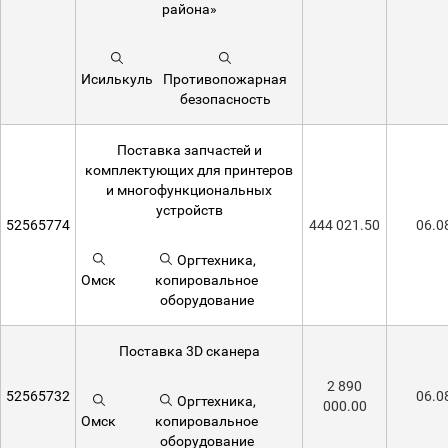
района»
Исилькуль
Противопожарная
безопасность
Поставка запчастей и
комплектующих для принтеров
и многофункциональных
устройств
52565774
444 021.50
06.0
Оргтехника,
Омск
копировальное
оборудование
Поставка 3D сканера
2 890
52565732
06.0
Оргтехника,
000.00
Омск
копировальное
оборудование